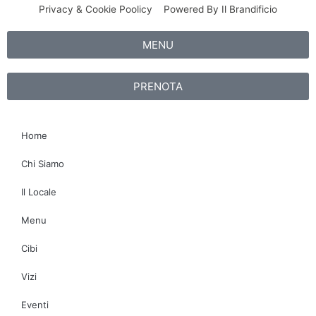
-
m
s
Privacy & Cookie Poolicy
Powered By Il Brandificio
f
o
r
MENU
PRENOTA
Home
Chi Siamo
Il Locale
Menu
Cibi
Vizi
Eventi