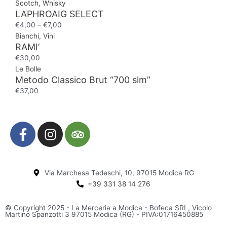
Scotch
,
Whisky
LAPHROAIG SELECT
€
4,00
–
€
7,00
Bianchi
,
Vini
RAMI’
€
30,00
Le Bolle
Metodo Classico Brut “700 slm”
€
37,00
F
I
T
a
n
r
c
s
i
e
t
p
Via Marchesa Tedeschi, 10, 97015 Modica RG
b
a
a
+39 331 38 14 276
o
g
d
o
r
v
© Copyright 2025 - La Merceria a Modica - Bofeca SRL, Vicolo
k
a
i
Martino Spanzotti 3 97015 Modica (RG) - PIVA:01716450885