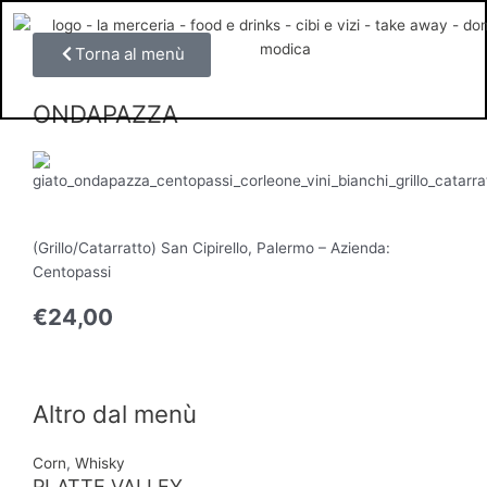
Vai
al
Torna al menù
contenuto
ONDAPAZZA
(Grillo/Catarratto) San Cipirello, Palermo – Azienda:
Centopassi
€
24,00
Altro dal menù
Corn
,
Whisky
PLATTE VALLEY