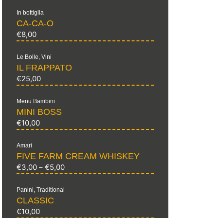
In bottiglia
CA-CA-O
€
8,00
Le Bolle
,
Vini
IL FRAPPATO
€
25,00
Menu Bambini
MINI BOSS
€
10,00
Amari
FIVE FARM CREAM WHISKEY
€
3,00
–
€
5,00
Panini
,
Traditional
CLASSIC
€
10,00