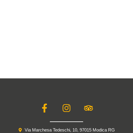
F
I
T
a
n
r
c
s
i
e
t
p
Via Marchesa Tedeschi, 10, 97015 Modica RG