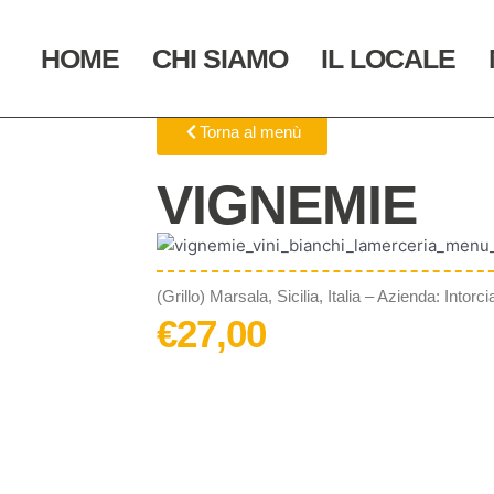
Vai
al
HOME
CHI SIAMO
IL LOCALE
contenuto
Torna al menù
VIGNEMIE
(Grillo) Marsala, Sicilia, Italia – Azienda: Intorci
€
27,00