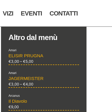
VIZI
EVENTI
CONTATTI
Altro dal menù
Amari
ELISIR PRUGNA
€
3,00
–
€
5,00
Amari
JAGERMEISTER
€
3,00
–
€
4,00
Arcanus
Il Diavolo
€
9,00