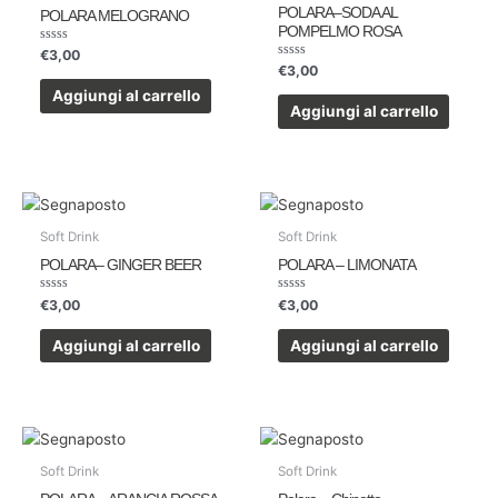
POLARA–SODA AL
POLARA MELOGRANO
POMPELMO ROSA
Valutato
€
3,00
0
Valutato
€
3,00
su
0
5
su
Aggiungi al carrello
5
Aggiungi al carrello
Soft Drink
Soft Drink
POLARA– GINGER BEER
POLARA – LIMONATA
Valutato
Valutato
€
3,00
€
3,00
0
0
su
su
5
5
Aggiungi al carrello
Aggiungi al carrello
Soft Drink
Soft Drink