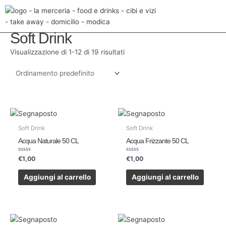
Vai
Home
/ Soft Drink
al
contenuto
Soft Drink
Visualizzazione di 1-12 di 19 risultati
Soft Drink
Soft Drink
Acqua Naturale 50 CL
Acqua Frizzante 50 CL
Valutato
Valutato
€
1,00
€
1,00
0
0
su
su
5
5
Aggiungi al carrello
Aggiungi al carrello