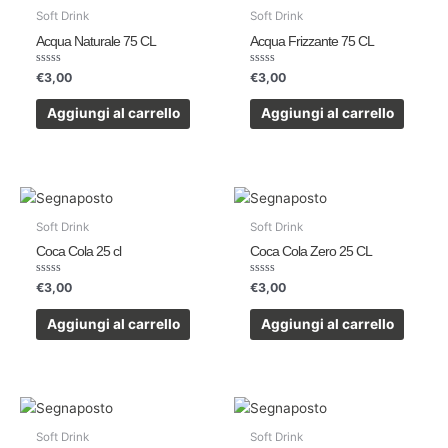
Soft Drink
Soft Drink
Acqua Naturale 75 CL
Acqua Frizzante 75 CL
Valutato
Valutato
€
3,00
€
3,00
0
0
su
su
5
5
Aggiungi al carrello
Aggiungi al carrello
Soft Drink
Soft Drink
Coca Cola 25 cl
Coca Cola Zero 25 CL
Valutato
Valutato
€
3,00
€
3,00
0
0
su
su
5
5
Aggiungi al carrello
Aggiungi al carrello
Soft Drink
Soft Drink