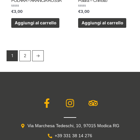
POLARA – ARANCIA ROSSA
Polara – Chinotto
Valutato
Valutato
€
3,00
€
3,00
0
0
su
su
5
5
Aggiungi al carrello
Aggiungi al carrello
1
2
→
F
I
T
a
n
r
c
s
i
e
t
p
Via Marchesa Tedeschi, 10, 97015 Modica RG
b
a
a
+39 331 38 14 276