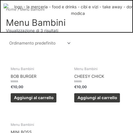
Vai
Home
/ Menu Bambini
al
contenuto
Menu Bambini
Visualizzazione di 3 risultati
Menu Bambini
Menu Bambini
BOB BURGER
CHEESY CHICK
Valutato
Valutato
€
10,00
€
10,00
0
0
su
su
5
5
Aggiungi al carrello
Aggiungi al carrello
Menu Bambini
MINI BOSS