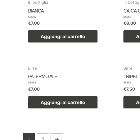
In bottiglia
In bottig
BIANCA
CA-CA-
Valutato
Valutato
€
7,00
€
8,00
0
0
su
su
5
5
Aggiungi al carrello
A
Birre
Birre
PALERMO ALE
TRIPEL
Valutato
Valutato
€
7,00
€
7,50
0
0
su
su
5
5
Aggiungi al carrello
A
1
2
→