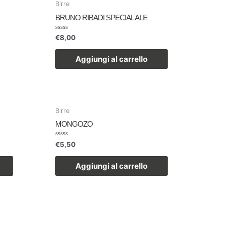
Birre
BRUNO RIBADI SPECIAL ALE
Valutato
€
8,00
0
su
5
Aggiungi al carrello
Birre
MONGOZO
Valutato
€
5,50
0
su
5
Aggiungi al carrello