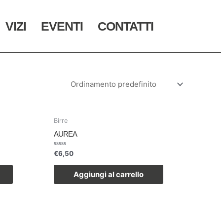
VIZI
EVENTI
CONTATTI
Birre
AUREA
Valutato
€
6,50
0
su
5
Aggiungi al carrello