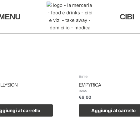
MENU
CIBI
Birre
LLYSION
EMPYRICA
Valutato
€
6,00
0
su
5
ggiungi al carrello
Aggiungi al carrello
ESAURITO