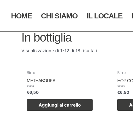
Vai
al
HOME
CHI SIAMO
IL LOCALE
contenuto
Home
/
Birre
/ In bottiglia
In bottiglia
Visualizzazione di 1-12 di 18 risultati
Birre
Birre
METHABOLIKA
HOP CO
Valutato
Valutato
€
6,50
€
6,50
0
0
su
su
5
5
Aggiungi al carrello
A