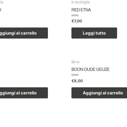
lia
In bottiglia
O
RED ETNA
Valutato
€
7,00
0
su
5
ggiungi al carrello
Leggi tutto
Birre
BOON OUDE GEUZE
Valutato
€
8,00
0
su
5
ggiungi al carrello
Aggiungi al carrello