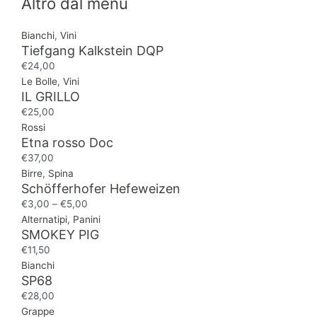
Altro dal menù
Bianchi
,
Vini
Tiefgang Kalkstein DQP
€
24,00
Le Bolle
,
Vini
IL GRILLO
€
25,00
Rossi
Etna rosso Doc
€
37,00
Birre
,
Spina
Schöfferhofer Hefeweizen
€
3,00
–
€
5,00
Alternatipi
,
Panini
SMOKEY PIG
€
11,50
Bianchi
SP68
€
28,00
Grappe