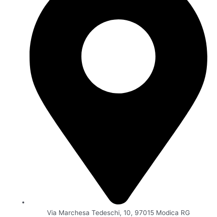
o
r
v
k
a
i
-
m
s
f
o
r
Via Marchesa Tedeschi, 10, 97015 Modica RG