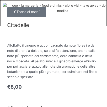
Vai
al
Torna al menù
contenuto
Citadelle
All’olfatto il ginepro è accompagnato da note floreali e da
note di arancia dolce e, se ci si fa attenzione, anche dalle
note più speziate del cardamomo, della cannella e della
noce moscata. Al palato invece il ginepro emerge all’inizio
per poi lasciare spazio alle note più aromatiche delle altre
botaniche e a quelle più agrumate, per culminare nel finale
secco e speziato.
€
8,00