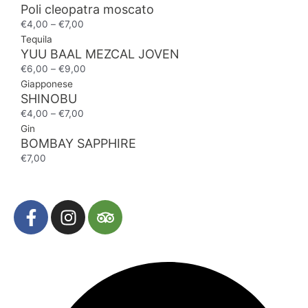
Poli cleopatra moscato
€
4,00
–
€
7,00
Tequila
YUU BAAL MEZCAL JOVEN
€
6,00
–
€
9,00
Giapponese
SHINOBU
€
4,00
–
€
7,00
Gin
BOMBAY SAPPHIRE
€
7,00
F
I
T
a
n
r
c
s
i
e
t
p
b
a
a
o
g
d