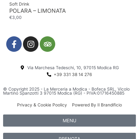
Soft Drink
POLARA – LIMONATA
€
3,00
F
I
T
a
n
r
c
s
i
e
t
p
Via Marchesa Tedeschi, 10, 97015 Modica RG
b
a
a
+39 331 38 14 276
o
g
d
o
r
v
© Copyright 2025 - La Merceria a Modica - Bofeca SRL, Vicolo
k
a
i
Martino Spanzotti 3 97015 Modica (RG) - PIVA:01716450885
-
m
s
Privacy & Cookie Poolicy
Powered By Il Brandificio
f
o
r
MENU
PRENOTA