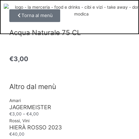
Vai
al
Torna al menù
contenuto
Acqua Naturale 75 CL
€
3,00
Altro dal menù
Amari
JAGERMEISTER
€
3,00
–
€
4,00
Rossi
,
Vini
HIERÀ ROSSO 2023
€
40,00