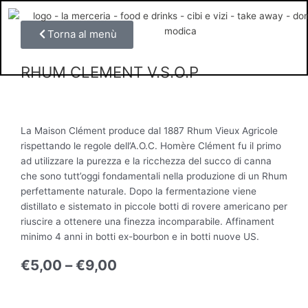
Vai
al
Torna al menù
contenuto
RHUM CLEMENT V.S.O.P
La Maison Clément produce dal 1887 Rhum Vieux Agricole
rispettando le regole dell’A.O.C. Homère Clément fu il primo
ad utilizzare la purezza e la ricchezza del succo di canna
che sono tutt’oggi fondamentali nella produzione di un Rhum
perfettamente naturale. Dopo la fermentazione viene
distillato e sistemato in piccole botti di rovere americano per
riuscire a ottenere una finezza incomparabile. Affinament
minimo 4 anni in botti ex-bourbon e in botti nuove US.
€
5,00
–
€
9,00