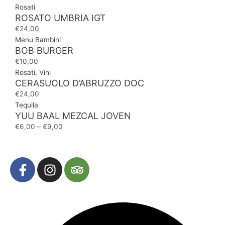
Rosati
ROSATO UMBRIA IGT
€
24,00
Menu Bambini
BOB BURGER
€
10,00
Rosati
,
Vini
CERASUOLO D’ABRUZZO DOC
€
24,00
Tequila
YUU BAAL MEZCAL JOVEN
€
6,00
–
€
9,00
F
I
T
a
n
r
c
s
i
e
t
p
b
a
a