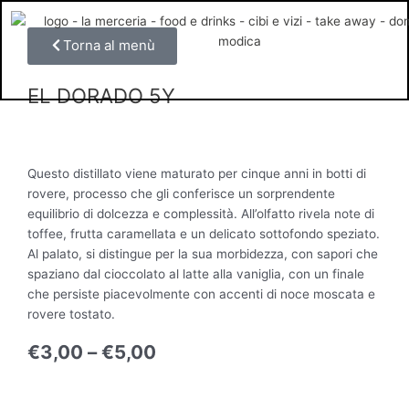
Vai
al
Torna al menù
contenuto
EL DORADO 5Y
Questo distillato viene maturato per cinque anni in botti di
rovere, processo che gli conferisce un sorprendente
equilibrio di dolcezza e complessità. All’olfatto rivela note di
toffee, frutta caramellata e un delicato sottofondo speziato.
Al palato, si distingue per la sua morbidezza, con sapori che
spaziano dal cioccolato al latte alla vaniglia, con un finale
che persiste piacevolmente con accenti di noce moscata e
rovere tostato.
€
3,00
–
€
5,00