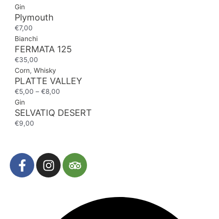
Gin
Plymouth
€
7,00
Bianchi
FERMATA 125
€
35,00
Corn
,
Whisky
PLATTE VALLEY
€
5,00
–
€
8,00
Gin
SELVATIQ DESERT
€
9,00
F
I
T
a
n
r
c
s
i
e
t
p
b
a
a