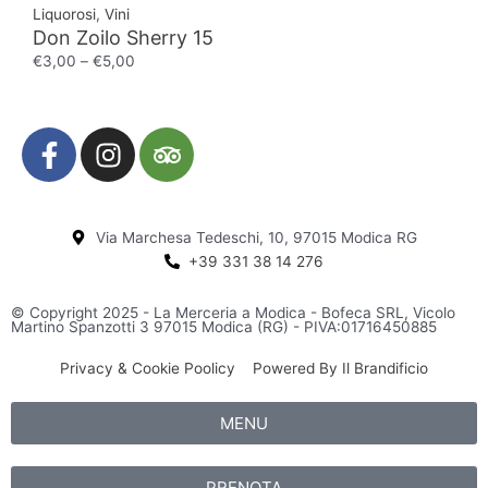
Liquorosi
,
Vini
Don Zoilo Sherry 15
€
3,00
–
€
5,00
F
I
T
a
n
r
c
s
i
e
t
p
Via Marchesa Tedeschi, 10, 97015 Modica RG
b
a
a
+39 331 38 14 276
o
g
d
o
r
v
© Copyright 2025 - La Merceria a Modica - Bofeca SRL, Vicolo
k
a
i
Martino Spanzotti 3 97015 Modica (RG) - PIVA:01716450885
-
m
s
Privacy & Cookie Poolicy
Powered By Il Brandificio
f
o
r
MENU
PRENOTA