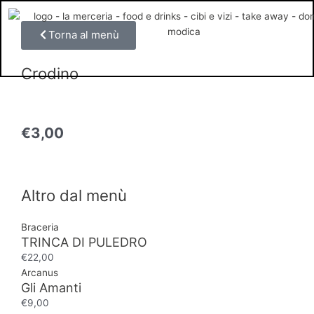
Vai
al
Torna al menù
contenuto
Crodino
€
3,00
Altro dal menù
Braceria
TRINCA DI PULEDRO
€
22,00
Arcanus
Gli Amanti
€
9,00