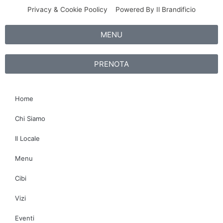
-
m
s
Privacy & Cookie Poolicy
Powered By Il Brandificio
f
o
r
MENU
PRENOTA
Home
Chi Siamo
Il Locale
Menu
Cibi
Vizi
Eventi