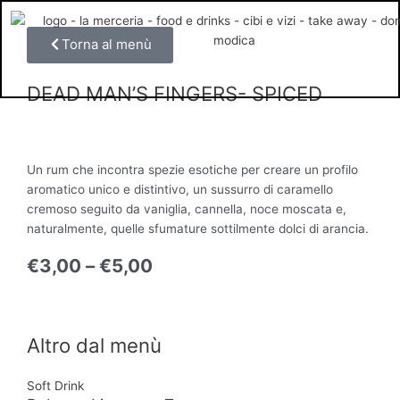
Vai
al
Torna al menù
contenuto
DEAD MAN’S FINGERS- SPICED
Un rum che incontra spezie esotiche per creare un profilo
aromatico unico e distintivo, un sussurro di caramello
cremoso seguito da vaniglia, cannella, noce moscata e,
naturalmente, quelle sfumature sottilmente dolci di arancia.
€
3,00
–
€
5,00
Altro dal menù
Soft Drink