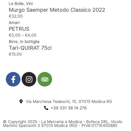
Le Bolle
,
Vini
Murgo Saemper Metodo Classico 2022
€
32,00
Amari
PETRUS
€
3,00
–
€
4,00
Birre
,
In bottiglia
Tarì-QUIRAT 75cl
€
15,00
F
I
T
a
n
r
c
s
i
e
t
p
Via Marchesa Tedeschi, 10, 97015 Modica RG
b
a
a
+39 331 38 14 276
o
g
d
o
r
v
© Copyright 2025 - La Merceria a Modica - Bofeca SRL, Vicolo
k
a
i
Martino Spanzotti 3 97015 Modica (RG) - PIVA:01716450885