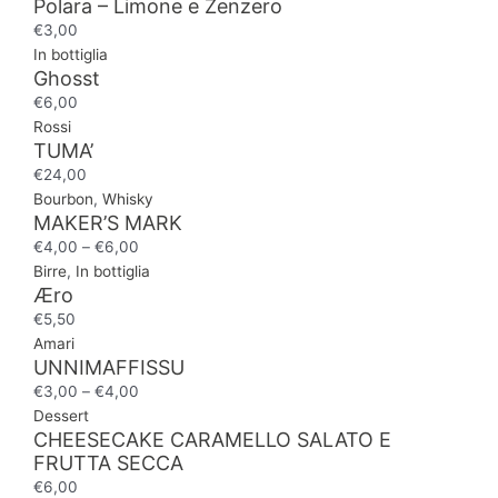
Polara – Limone e Zenzero
€
3,00
In bottiglia
Ghosst
€
6,00
Rossi
TUMA’
€
24,00
Bourbon
,
Whisky
MAKER’S MARK
€
4,00
–
€
6,00
Birre
,
In bottiglia
Æro
€
5,50
Amari
UNNIMAFFISSU
€
3,00
–
€
4,00
Dessert
CHEESECAKE CARAMELLO SALATO E
FRUTTA SECCA
€
6,00