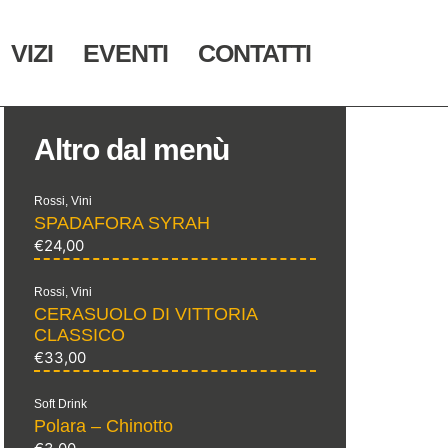
VIZI
EVENTI
CONTATTI
Altro dal menù
Rossi
,
Vini
SPADAFORA SYRAH
€
24,00
Rossi
,
Vini
CERASUOLO DI VITTORIA
CLASSICO
€
33,00
Soft Drink
Polara – Chinotto