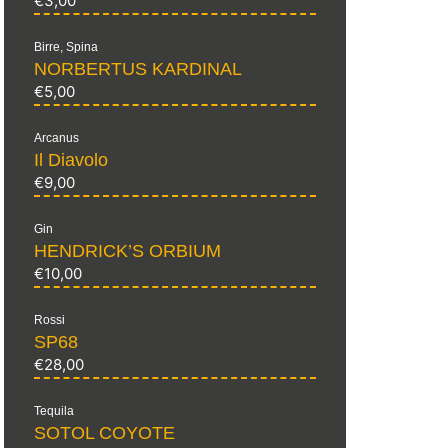
€
3,00
Birre
,
Spina
NORBERTUS KARDINAL
€
5,00
Arcanus
Il Diavolo
€
9,00
Gin
HENDRICK’S ORBIUM
€
10,00
Rossi
SP68
€
28,00
Tequila
SOTOL COYOTE