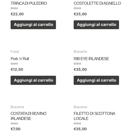
TRINCA DI PULEDRO
COSTOLETTE DI AGNELLO
Valutato
Valutato
€
22,00
€
25,00
0
0
su
su
5
5
Aggiungi al carrello
Aggiungi al carrello
Food
Braceria
Pork ‘n’ Roll
RIB EYE IRLANDESE
Valutato
Valutato
€
12,50
€
35,00
0
0
su
su
5
5
Aggiungi al carrello
Aggiungi al carrello
Braceria
Braceria
COSTATA DI BOVINO
FILETTO DI SCOTTONA
IRLANDESE
LOCALE
Valutato
Valutato
€
7,00
€
35,00
0
0