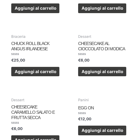
su
su
5
5
Aggiungi al carrello
Aggiungi al carrello
Braceria
Dessert
CHUCK ROLL BLACK
CHEESECAKE AL
ANGUS IRLANDESE
CIOCCOLATO DI MODICA
Valutato
Valutato
€
25,00
€
6,00
0
0
su
su
5
5
Aggiungi al carrello
Aggiungi al carrello
Dessert
Panini
CHEESECAKE
EGG ON
CARAMELLO SALATO E
FRUTTA SECCA
Valutato
€
12,00
0
su
Valutato
€
6,00
5
Aggiungi al carrello
0
su
5
Aggiungi al carrello