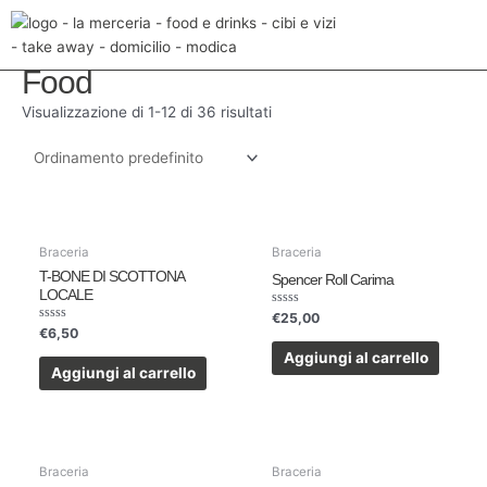
Vai
Home
/ Food
al
contenuto
Food
Visualizzazione di 1-12 di 36 risultati
Braceria
Braceria
T-BONE DI SCOTTONA
Spencer Roll Carima
LOCALE
Valutato
€
25,00
0
Valutato
€
6,50
su
0
5
su
Aggiungi al carrello
5
Aggiungi al carrello
Braceria
Braceria