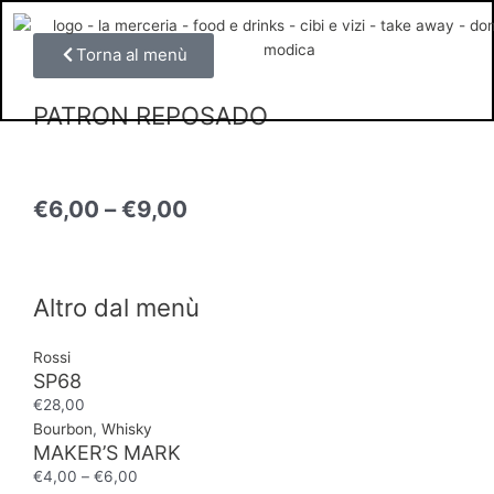
Vai
al
Torna al menù
contenuto
PATRON REPOSADO
€
6,00
–
€
9,00
Altro dal menù
Rossi
SP68
€
28,00
Bourbon
,
Whisky
MAKER’S MARK
€
4,00
–
€
6,00