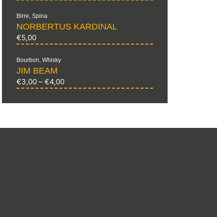
Birre
,
Spina
NORBERTUS KARDINAL
€
5,00
Bourbon
,
Whisky
JIM BEAM
€
3,00
–
€
4,00