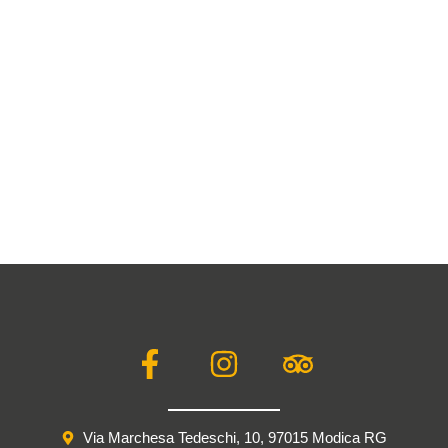
F
I
T
a
n
r
c
s
i
e
t
p
Via Marchesa Tedeschi, 10, 97015 Modica RG