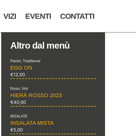
VIZI
EVENTI
CONTATTI
Altro dal menù
Panini
,
Traditional
EGG ON
€
12,00
Rossi
,
Vini
HIERÀ ROSSO 2023
€
40,00
INSALATE
INSALATA MISTA
€
5,00