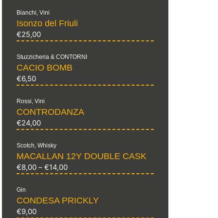
Bianchi
,
Vini
Isonzo del Friuli
€
25,00
Stuzzicheria & CONTORNI
CACIO BOMB
€
6,50
Rossi
,
Vini
CONTRODANZA
€
24,00
Scotch
,
Whisky
MACALLAN 12Y DOUBLE CASK
€
8,00
–
€
14,00
Gin
CONDESA PRICKLY
€
9,00