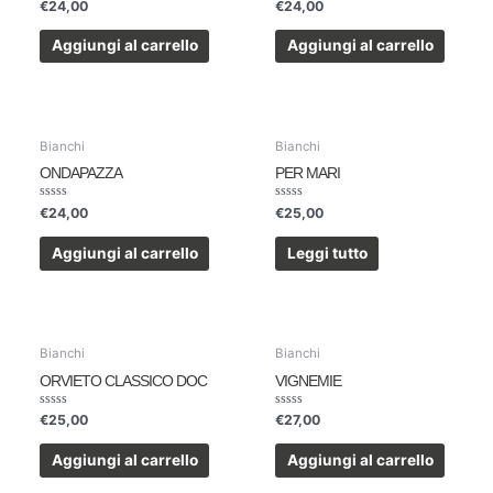
Valutato
Valutato
€
24,00
€
24,00
0
0
su
su
5
5
Aggiungi al carrello
Aggiungi al carrello
ESAURITO
Bianchi
Bianchi
ONDAPAZZA
PER MARI
Valutato
Valutato
€
24,00
€
25,00
0
0
su
su
5
5
Aggiungi al carrello
Leggi tutto
Bianchi
Bianchi
ORVIETO CLASSICO DOC
VIGNEMIE
Valutato
Valutato
€
25,00
€
27,00
0
0
su
su
5
5
Aggiungi al carrello
Aggiungi al carrello