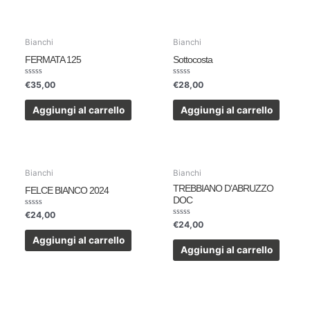
Bianchi
Bianchi
FERMATA 125
Sottocosta
Valutato
Valutato
€
35,00
€
28,00
0
0
su
su
5
5
Aggiungi al carrello
Aggiungi al carrello
Bianchi
Bianchi
TREBBIANO D’ABRUZZO
FELCE BIANCO 2024
DOC
Valutato
€
24,00
0
Valutato
€
24,00
su
0
5
su
Aggiungi al carrello
5
Aggiungi al carrello