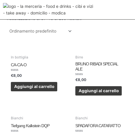
Vai
Home
/
Prodotti
/ Pagina 4
al
contenuto
Visualizzazione di 37-48 di 256 risultati
In bottiglia
Birre
BRUNO RIBADI SPECIAL
CA-CA-O
ALE
Valutato
€
8,00
0
Valutato
€
8,00
su
0
5
su
Aggiungi al carrello
5
Aggiungi al carrello
Bianchi
Bianchi
Tiefgang Kalkstein DQP
SPADAFORA CATARATTO