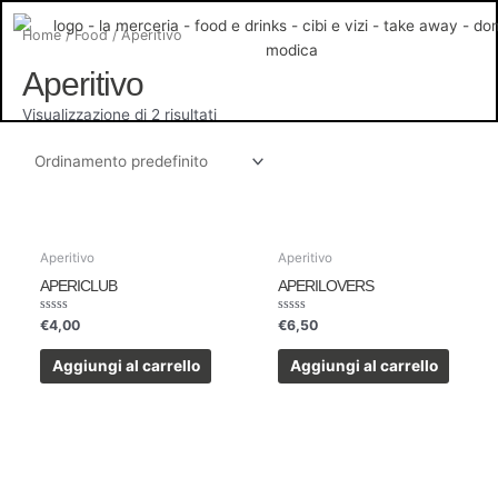
Vai
Home
/
Food
/ Aperitivo
al
contenuto
Aperitivo
Visualizzazione di 2 risultati
Aperitivo
Aperitivo
APERICLUB
APERILOVERS
Valutato
Valutato
€
4,00
€
6,50
0
0
su
su
5
5
Aggiungi al carrello
Aggiungi al carrello