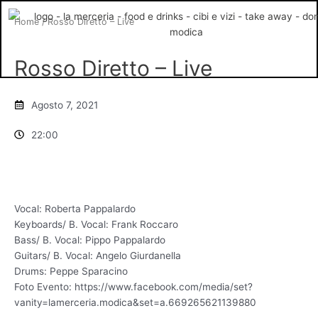
Vai
Home
/ Rosso Diretto – Live
al
contenuto
Rosso Diretto – Live
Agosto 7, 2021
22:00
Vocal: Roberta Pappalardo
Keyboards/ B. Vocal: Frank Roccaro
Bass/ B. Vocal: Pippo Pappalardo
Guitars/ B. Vocal: Angelo Giurdanella
Drums: Peppe Sparacino
Foto Evento: https://www.facebook.com/media/set?
vanity=lamerceria.modica&set=a.669265621139880