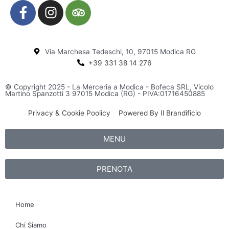
F
I
T
a
n
r
c
s
i
e
t
p
Via Marchesa Tedeschi, 10, 97015 Modica RG
b
a
a
+39 331 38 14 276
o
g
d
o
r
v
© Copyright 2025 - La Merceria a Modica - Bofeca SRL, Vicolo
k
a
i
Martino Spanzotti 3 97015 Modica (RG) - PIVA:01716450885
-
m
s
Privacy & Cookie Poolicy
Powered By Il Brandificio
f
o
r
MENU
PRENOTA
Home
Chi Siamo