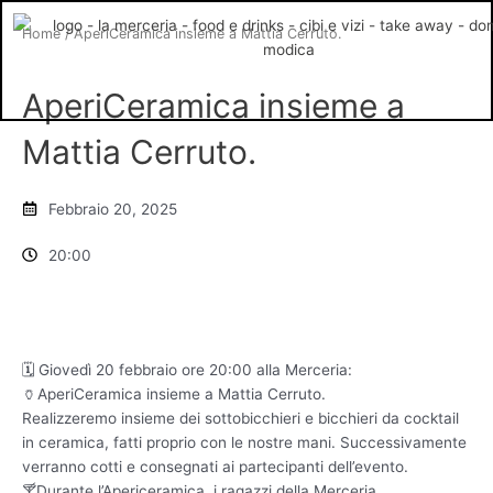
Vai
Home
/ AperiCeramica insieme a Mattia Cerruto.
al
contenuto
AperiCeramica insieme a
Mattia Cerruto.
Febbraio 20, 2025
20:00
🗓️ Giovedì 20 febbraio ore 20:00 alla Merceria:
🏺AperiCeramica insieme a Mattia Cerruto.
Realizzeremo insieme dei sottobicchieri e bicchieri da cocktail
in ceramica, fatti proprio con le nostre mani. Successivamente
verranno cotti e consegnati ai partecipanti dell’evento.
🍸Durante l’Apericeramica, i ragazzi della Merceria