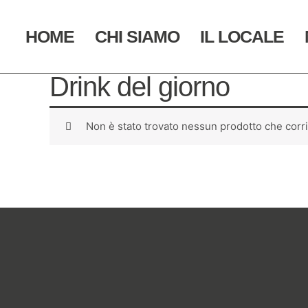
Vai
al
HOME
CHI SIAMO
IL LOCALE
contenuto
Home
/ Drink del giorno
Drink del giorno
Non è stato trovato nessun prodotto che corri