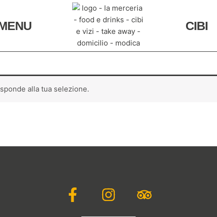
MENU
CIBI
sponde alla tua selezione.
F
I
T
a
n
r
c
s
i