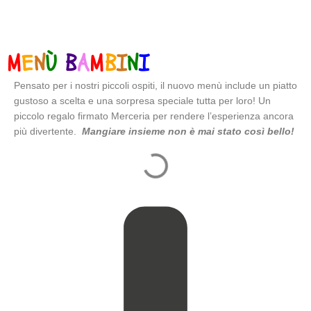
M
E
N
Ù
B
A
M
B
I
N
I
Pensato per i nostri piccoli ospiti, il nuovo menù include un piatto
gustoso a scelta e una sorpresa speciale tutta per loro! Un
piccolo regalo firmato Merceria per rendere l’esperienza ancora
più divertente.
Mangiare insieme non è mai stato così bello!